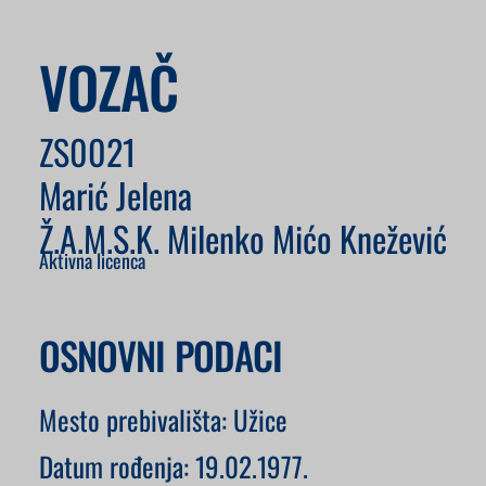
VOZAČ
ZS0021
Marić Jelena
Ž.A.M.S.K. Milenko Mićo Knežević
Aktivna licenca
OSNOVNI PODACI
Mesto prebivališta: Užice
Datum rođenja: 19.02.1977.