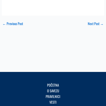
←
Previous Post
Next Post
→
POČETNA
O SAVEZU
PRAVILNICI
VESTI