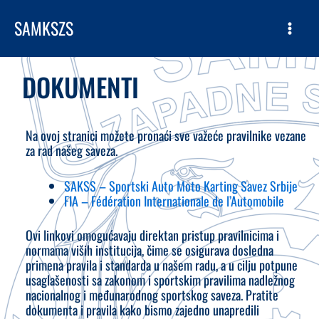
Skip
SAMKSZS
to
content
DOKUMENTI
Na ovoj stranici možete pronaći sve važeće pravilnike vezane
za rad našeg saveza.
SAKSS – Sportski Auto Moto Karting Savez Srbije
FIA – Fédération Internationale de l’Automobile
Ovi linkovi omogućavaju direktan pristup pravilnicima i
normama viših institucija, čime se osigurava dosledna
primena pravila i standarda u našem radu, a u cilju potpune
usaglašenosti sa zakonom i sportskim pravilima nadležnog
nacionalnog i međunarodnog sportskog saveza. Pratite
dokumenta i pravila kako bismo zajedno unapredili