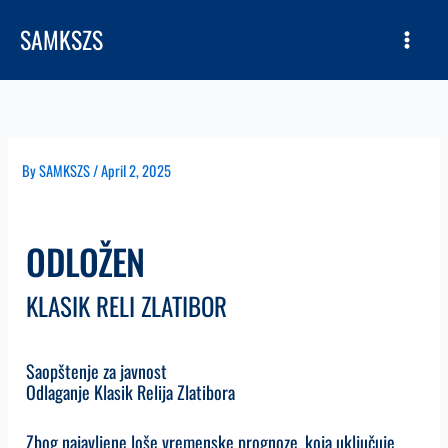
Skip
SAMKSZS
to
content
By
SAMKSZS
/
April 2, 2025
ODLOŽEN
KLASIK RELI ZLATIBOR
Saopštenje za javnost
Odlaganje Klasik Relija Zlatibora
Zbog najavljene loše vremenske prognoze, koja uključuje