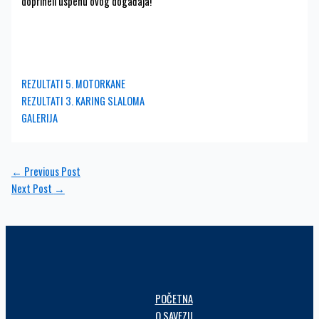
doprineli uspehu ovog događaja!
REZULTATI 5. MOTORKANE
REZULTATI 3. KARING SLALOMA
GALERIJA
←
Previous Post
Next Post
→
POČETNA
O SAVEZU