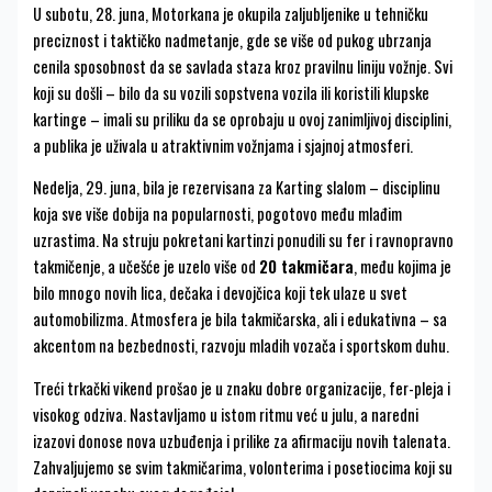
U subotu, 28. juna, Motorkana je okupila zaljubljenike u tehničku
preciznost i taktičko nadmetanje, gde se više od pukog ubrzanja
cenila sposobnost da se savlada staza kroz pravilnu liniju vožnje. Svi
koji su došli – bilo da su vozili sopstvena vozila ili koristili klupske
kartinge – imali su priliku da se oprobaju u ovoj zanimljivoj disciplini,
a publika je uživala u atraktivnim vožnjama i sjajnoj atmosferi.
Nedelja, 29. juna, bila je rezervisana za Karting slalom – disciplinu
koja sve više dobija na popularnosti, pogotovo među mlađim
uzrastima. Na struju pokretani kartinzi ponudili su fer i ravnopravno
takmičenje, a učešće je uzelo više od
20 takmičara
, među kojima je
bilo mnogo novih lica, dečaka i devojčica koji tek ulaze u svet
automobilizma. Atmosfera je bila takmičarska, ali i edukativna – sa
akcentom na bezbednosti, razvoju mladih vozača i sportskom duhu.
Treći trkački vikend prošao je u znaku dobre organizacije, fer-pleja i
visokog odziva. Nastavljamo u istom ritmu već u julu, a naredni
izazovi donose nova uzbuđenja i prilike za afirmaciju novih talenata.
Zahvaljujemo se svim takmičarima, volonterima i posetiocima koji su