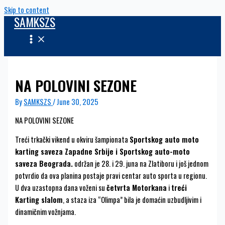
Skip to content
SAMKSZS
NA POLOVINI SEZONE
By
SAMKSZS
/
June 30, 2025
NA POLOVINI SEZONE
Treći trkački vikend u okviru šampionata
Sportskog auto moto
karting saveza Zapadne Srbije i Sportskog auto-moto
saveza Beograda.
održan je 28. i 29. juna na Zlatiboru i još jednom
potvrdio da ova planina postaje pravi centar auto sporta u regionu.
U dva uzastopna dana voženi su
četvrta Motorkana
i
treći
Karting slalom
, a staza iza “Olimpa” bila je domaćin uzbudljivim i
dinamičnim vožnjama.