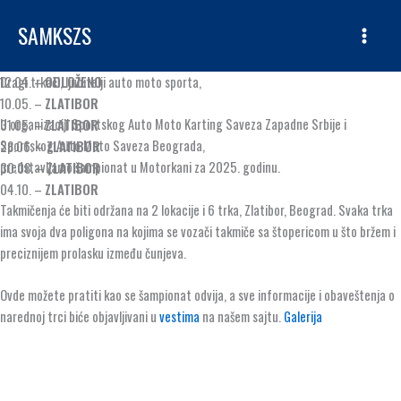
Skip
SAMKSZS
to
content
Dragi trkači, ljubitelji auto moto sporta,
12.04. –
ODLOŽENO
10.05. –
ZLATIBOR
U organizaciji Sportskog Auto Moto Karting Saveza Zapadne Srbije i
31.05. –
ZLATIBOR
Sportskog Auto Moto Saveza Beograda,
28.06. –
ZLATIBOR
predstavljamo šampionat u Motorkani za 2025. godinu.
30.08. –
ZLATIBOR
04.10. –
ZLATIBOR
Takmičenja će biti održana na 2 lokacije i 6 trka, Zlatibor, Beograd. Svaka trka
ima svoja dva poligona na kojima se vozači takmiče sa štopericom u što bržem i
preciznijem prolasku između čunjeva.
Ovde možete pratiti kao se šampionat odvija, a sve informacije i obaveštenja o
narednoj trci biće objavljivani u
vestima
na našem sajtu.
Galerija